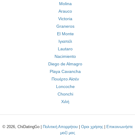
Molina
Arauco
Victoria
Graneros
El Monte
Ιγιαπέλ
Lautaro
Nacimiento
Diego de Almagro
Playa Cavancha
Πουέρτο Αϊσέν
Loncoche
Chonchi
Χιλή
© 2026, ChiDatingGo |
Πολιτική Απορρήτου
|
Οροι χρήσης
|
Επικοινωνήστε
μαζί μας