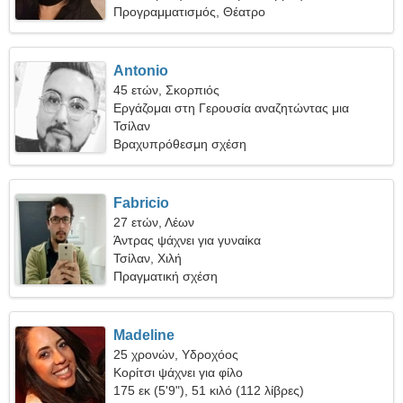
Προγραμματισμός, Θέατρο
Antonio
45 ετών, Σκορπιός
Εργάζομαι στη Γερουσία αναζητώντας μια
χαρούμενη γυναίκα
Τσίλαν
Βραχυπρόθεσμη σχέση
Fabricio
27 ετών, Λέων
Άντρας ψάχνει για γυναίκα
Τσίλαν, Χιλή
Πραγματική σχέση
Madeline
25 χρονών, Υδροχόος
Κορίτσι ψάχνει για φίλο
175 εκ (5'9"), 51 κιλό (112 λίβρες)