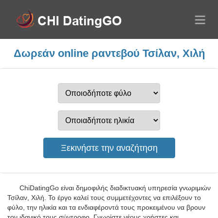
Δωρεάν online ραντεβού Τσίλαν, Χιλή
ChiDatingGo είναι δημοφιλής διαδικτυακή υπηρεσία γνωριμιών
Τσίλαν, Χιλή. Το έργο καλεί τους συμμετέχοντες να επιλέξουν το
φύλο, την ηλικία και τα ενδιαφέροντά τους προκειμένου να βρουν
τον ιδανικό τους σύντροφο. Γνωρίστε νέους χρήστες και