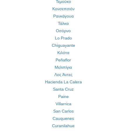
Τεμούκο
Κονσεπσιόν
Ρανκάγουα
Τάλκα
Οσόρνο
Lo Prado
Chiguayante
Κιλότα
Peñaflor
Μελιπίγια
Λος Άντες
Hacienda La Calera
Santa Cruz
Paine
Villarrica
San Carlos
Cauquenes
Curanilahue