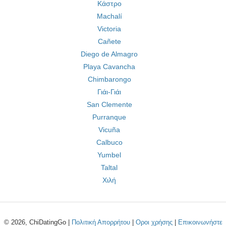
Κάστρο
Machalí
Victoria
Cañete
Diego de Almagro
Playa Cavancha
Chimbarongo
Γιάι-Γιάι
San Clemente
Purranque
Vicuña
Calbuco
Yumbel
Taltal
Χιλή
© 2026, ChiDatingGo |
Πολιτική Απορρήτου
|
Οροι χρήσης
|
Επικοινωνήστε