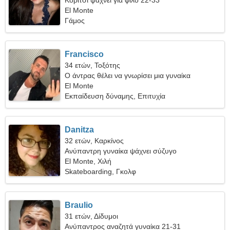
Κορίτσι ψάχνει για φίλο 22-33
El Monte
Γάμος
Francisco
34 ετών, Τοξότης
Ο άντρας θέλει να γνωρίσει μια γυναίκα
El Monte
Εκπαίδευση δύναμης, Επιτυχία
Danitza
32 ετών, Καρκίνος
Ανύπαντρη γυναίκα ψάχνει σύζυγο
El Monte, Χιλή
Skateboarding, Γκολφ
Braulio
31 ετών, Δίδυμοι
Ανύπαντρος αναζητά γυναίκα 21-31