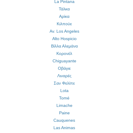
La Pintana
Τάλκα
Αρίκα
Κιλπούε
Av. Los Angeles
Alto Hospicio
Βίλλα Αλεμάνα
Κορονέλ
Chiguayante
Οβάγιε
Λιναρές
Σαν Φελίπε
Lota
Tomé
Limache
Paine
Cauquenes
Las Animas