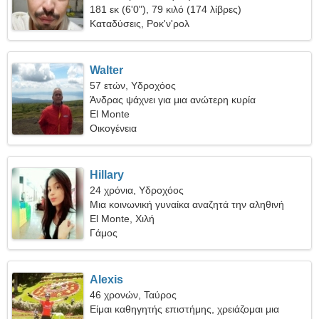
181 εκ (6'0"), 79 κιλό (174 λίβρες)
Καταδύσεις, Ροκ'ν'ρολ
Walter
57 ετών, Υδροχόος
Άνδρας ψάχνει για μια ανώτερη κυρία
El Monte
Οικογένεια
Hillary
24 χρόνια, Υδροχόος
Μια κοινωνική γυναίκα αναζητά την αληθινή
αγάπη
El Monte, Χιλή
Γάμος
Alexis
46 χρονών, Ταύρος
Είμαι καθηγητής επιστήμης, χρειάζομαι μια