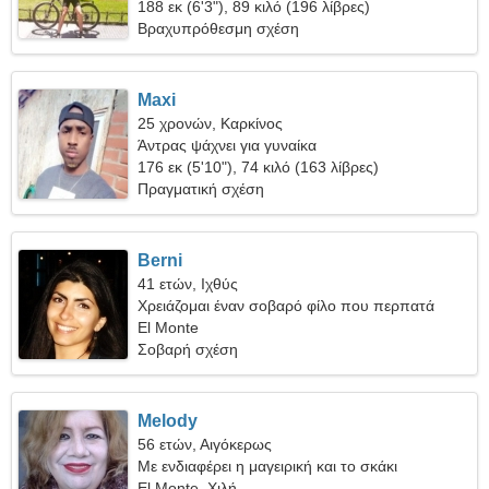
όμορφη γυναίκα
188 εκ (6'3"), 89 κιλό (196 λίβρες)
Βραχυπρόθεσμη σχέση
Maxi
25 χρονών, Καρκίνος
Άντρας ψάχνει για γυναίκα
176 εκ (5'10"), 74 κιλό (163 λίβρες)
Πραγματική σχέση
Berni
41 ετών, Ιχθύς
Χρειάζομαι έναν σοβαρό φίλο που περπατά
El Monte
Σοβαρή σχέση
Melody
56 ετών, Αιγόκερως
Με ενδιαφέρει η μαγειρική και το σκάκι
El Monte, Χιλή