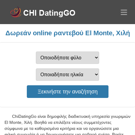
Δωρεάν online ραντεβού El Monte, Χιλή
ChiDatingGo είναι δημοφιλής διαδικτυακή υπηρεσία γνωριμιών
El Monte, Χιλή. Βοηθά να επιλέξετε νέους συμμετέχοντες
σύμφωνα με τα καθορισμένα κριτήρια και να οργανώσετε μια
φιλική συνομιλία ή να δημιουργήσετε μια σοβαρή σχέση. Βρείτε