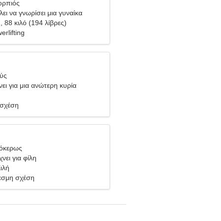
ορπιός
ει να γνωρίσει μια γυναίκα
), 88 κιλό (194 λίβρες)
rlifting
θύς
ει για μια ανώτερη κυρία
 σχέση
γόκερως
νει για φίλη
ιλή
σμη σχέση