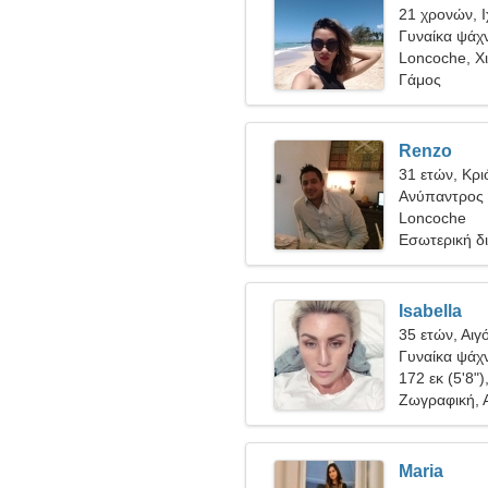
21 χρονών, 
Γυναίκα ψάχν
Loncoche, Χ
Γάμος
Renzo
31 ετών, Κρι
Ανύπαντρος 
Loncoche
Εσωτερική δ
Isabella
35 ετών, Αιγ
Γυναίκα ψάχν
172 εκ (5'8")
Ζωγραφική, 
Maria