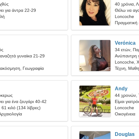
Ιχθύς
40 χρόνια, 
ει για άντρα 22-29
Θέλω να αγα
ιλή
Loncoche
Πραγματική
Verónica
ός
34 ετών, Πα
αναζητά γυναίκα 21-29
Ανύπαντρη γ
Loncoche, Χ
ιακόσμηση, Γεωγραφία
Τέχνη, Μαθη
Andy
όκερως
44 χρονών,
ει για ένα ζευγάρι 40-42
Είμαι γιατρ
, 61 κιλό (134 λίβρες)
γυναίκα
Loncoche
Αρχαιολογία
Οικογένεια
Douglas