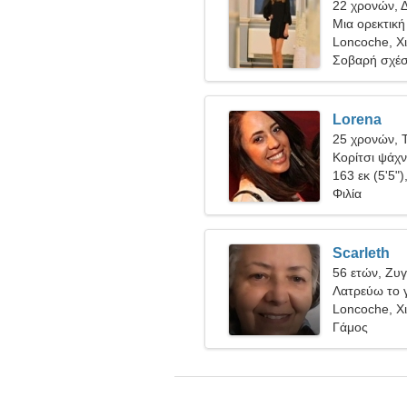
22 χρονών, Δ
Μια ορεκτική
σχέση
Loncoche, Χ
Σοβαρή σχέ
Lorena
25 χρονών, 
Κορίτσι ψάχνε
163 εκ (5'5")
Φιλία
Scarleth
56 ετών, Ζυ
Λατρεύω το 
Loncoche, Χ
Γάμος