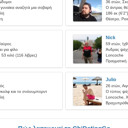
ίδυμοι
36 ετών, Σκ
 γυναίκα αναζητά μια σοβαρή
Ο άντρας θέλ
ιλή
186 εκ (6'2"
ση
Θέατρο, Powe
Nick
Ταύρος
59 ετών, Ιχ
ι για φίλο
Άνδρας ψάχν
, 53 κιλό (116 λίβρες)
Loncoche
Πραγματική
Julio
γός
26 ετών, Αι
γκολφ και το σνόουμπορντ
Ο τύπος ψάχ
ιλή
Loncoche, Χ
Βραχυπρόθε