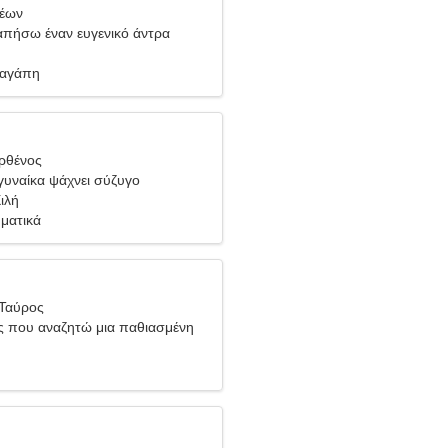
Λέων
πήσω έναν ευγενικό άντρα
 αγάπη
ρθένος
υναίκα ψάχνει σύζυγο
ιλή
ματικά
 Ταύρος
ός που αναζητώ μια παθιασμένη