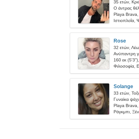
35 ετών, Κρι
Ο άντρας θέλ
Playa Brava,
Ιστιοπλοΐα, 
Rose
32 ετών, Λέ
Ανύπαντρη γ
160 εκ (5'3")
Φιλοσοφία, 
Solange
33 ετών, Τοξ
Γυναίκα ψάχν
Playa Brava,
Ράγκμπι, Ξέ