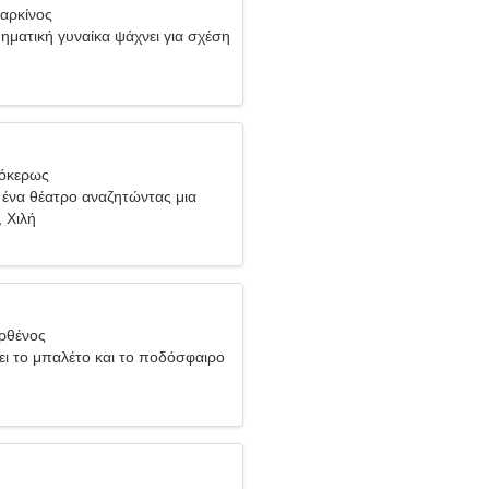
Καρκίνος
ηματική γυναίκα ψάχνει για σχέση
γόκερως
ένα θέατρο αναζητώντας μια
γυναίκα
, Χιλή
ρθένος
ει το μπαλέτο και το ποδόσφαιρο