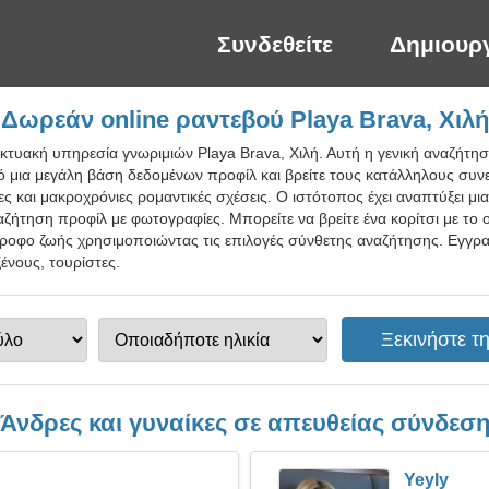
Συνδεθείτε
Δημιουρ
Δωρεάν online ραντεβού Playa Brava, Χιλή
ικτυακή υπηρεσία γνωριμιών Playa Brava, Χιλή. Αυτή η γενική αναζήτ
ό μια μεγάλη βάση δεδομένων προφίλ και βρείτε τους κατάλληλους συν
ίες και μακροχρόνιες ρομαντικές σχέσεις. Ο ιστότοπος έχει αναπτύξει μ
ήτηση προφίλ με φωτογραφίες. Μπορείτε να βρείτε ένα κορίτσι με το ο
τροφο ζωής χρησιμοποιώντας τις επιλογές σύνθετης αναζήτησης. Εγγρ
ένους, τουρίστες.
Άνδρες και γυναίκες σε απευθείας σύνδεσ
Yeyly