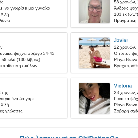
ός
58 χρονών,
ει να γνωρίσει μια γυναίκα
Άνδρας ψάχν
 Χιλή
183 εκ (6'1"
Ψώνια
Πραγματική
Javier
ων
22 χρονών, 
υναίκα ψάχνει σύζυγο 34-43
Ο τύπος ψάχ
, 59 κιλό (130 λίβρες)
Playa Brava
Εκπαίδευση σκύλων
Βραχυπρόθε
Victoria
ότης
23 χρονών, 
ει για ένα ζευγάρι
Γυναίκα ψάχ
 Χιλή
Playa Brava
νες γλώσσες
Σοβαρή σχέ