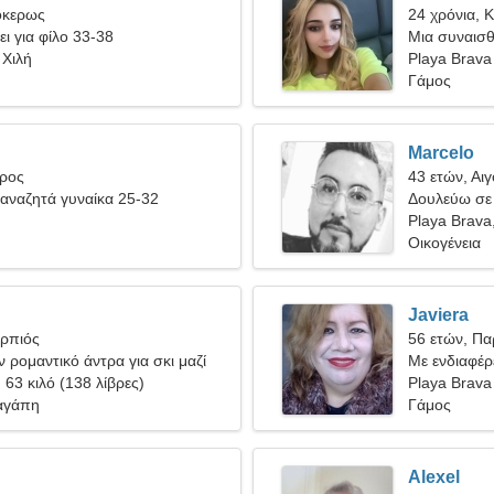
όκερως
24 χρόνια, 
ει για φίλο 33-38
Μια συναισθ
 Χιλή
Playa Brava
Γάμος
Marcelo
ύρος
43 ετών, Αι
αναζητά γυναίκα 25-32
Δουλεύω σε 
ενεργητική 
Playa Brava
Οικογένεια
Javiera
ορπιός
56 ετών, Πα
 ρομαντικό άντρα για σκι μαζί
Με ενδιαφέρ
, 63 κιλό (138 λίβρες)
Playa Brava
αγάπη
Γάμος
Alexel