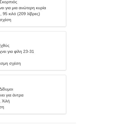
 Σκορπιός
ει για μια ανώτερη κυρία
), 95 κιλό (209 λίβρες)
 σχέση
Ιχθύς
νει για φίλη 23-31
σμη σχέση
Δίδυμοι
νει για άντρα
, Χιλή
ση