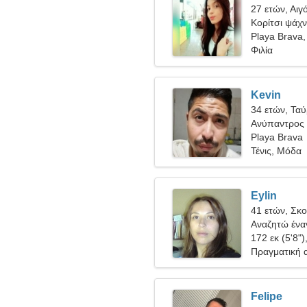
27 ετών, Αιγ
Κορίτσι ψάχν
Playa Brava,
Φιλία
Kevin
34 ετών, Τα
Ανύπαντρος 
Playa Brava
Τένις, Μόδα
Eylin
41 ετών, Σκ
Αναζητώ έναν
172 εκ (5'8")
Πραγματική 
Felipe